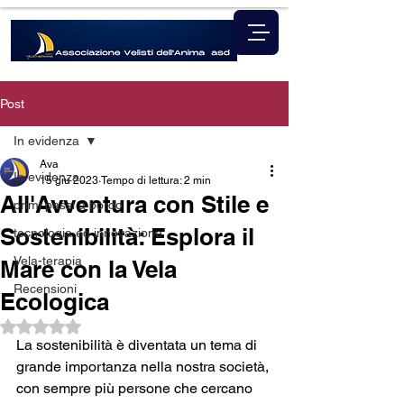
Post
In evidenza
Ava
In evidenza
15 giu 2023
Tempo di lettura: 2 min
All'Avventura con Stile e
primi passi a bordo
Sostenibilità: Esplora il
tecnologia ed innovazione
Vela-terapia
Mare con la Vela
Recensioni
Ecologica
Valutazione NaN stelle su 5.
La sostenibilità è diventata un tema di 
grande importanza nella nostra società, 
con sempre più persone che cercano 