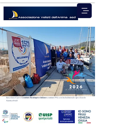
Barcolana 57 per il
Comitato Paralimpico Italiano
comitato FVG; con Includimondo Aps e Scuola
Nautica Friuli