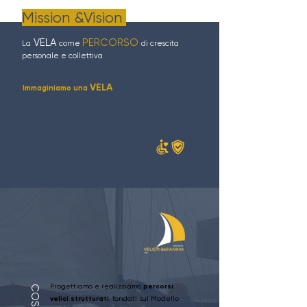
Mission &Vision
VELA
PERCORSO
La
come
di crescita
personale e collettiva
VELA
Immaginiamo una
capace di generare
autonomia, consapevolezza e benessere
duraturo, in cui le persone possano sviluppare le
proprie capacità all’interno di contesti sicuri,
competenti e umanamente significativi.
Progettiamo e realizziamo
percorsi
velici strutturati
, fondati sul Modello