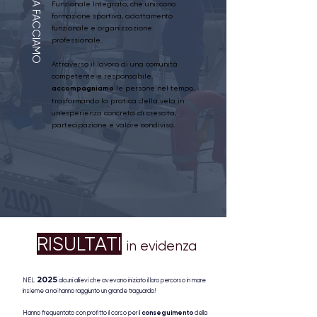
COSA FACCIAMO
Funzionale Integrato, che uniscono
formazione sportiva, adattamento
funzionale e organizzazione
professionale.
Attraverso il lavoro di una comunità
competente e responsabile,
accompagniamo
le persone nel tempo,
trasformando la pratica della vela in
un’esperienza concreta di crescita,
partecipazione e valore condiviso.
RISULTATI
in evidenza
2025
NEL
alcuni allievi che avevano iniziato il loro percorso in mare
insieme a noi hanno raggiunto un grande traguardo!
conseguimento
Hanno frequentato con profitto il corso per il
della