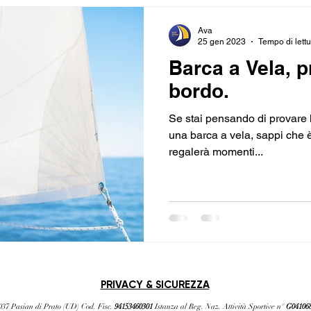
Ava
25 gen 2023
Tempo di lettu
Barca a Vela, p
bordo.
Se stai pensando di provare 
una barca a vela, sappi che 
regalerà momenti...
PRIVACY & SICUREZZA​
3037 Pasian di Prato (UD) Cod. Fisc.
94153460301
Istanza al Reg. Naz. Attività Sportive n°
G04106