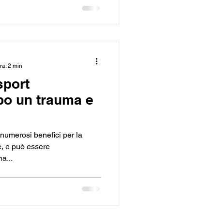
ra: 2 min
sport
po un trauma e
 numerosi benefici per la
e, e può essere
a...