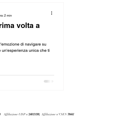
ra: 2 min
rima volta a
l'emozione di navigare su
è un'esperienza unica che ti
8
Affiliazione UISP n°
24013199;
Affiliazione n°CSEN
78441