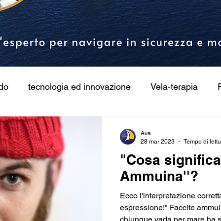
rdo
tecnologia ed innovazione
Vela-terapia
Ava
28 mar 2023
Tempo di lettu
"Cosa significa
Ammuina''?
Ecco l'interpretazione corret
espressione!" Faccite ammui
chiunque vada per mare ha se