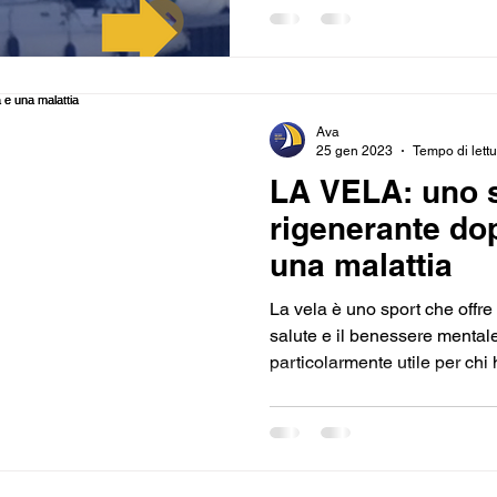
Ava
25 gen 2023
Tempo di lettu
LA VELA: uno 
rigenerante do
una malattia
La vela è uno sport che offre
salute e il benessere mental
particolarmente utile per chi h