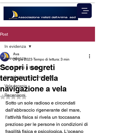
Post
In evidenza
Ava
In evidenza
26 giu 2023
Tempo di lettura: 3 min
Scopri i segreti
primi passi a bordo
terapeutici della
tecnologia ed innovazione
Vela-terapia
navigazione a vela
Recensioni
Valutazione NaN stelle su 5.
Sotto un sole radioso e circondati 
dall'abbraccio rigenerante del mare, 
l'attività fisica si rivela un toccasana 
prezioso per le persone in condizioni di 
fragilità fisica e psicologica. L'oceano 