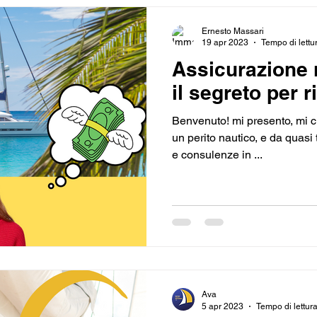
Ernesto Massari
19 apr 2023
Tempo di lettu
Assicurazione 
il segreto per 
Benvenuto! mi presento, mi 
un perito nautico, e da quasi 
e consulenze in ...
Ava
5 apr 2023
Tempo di lettura