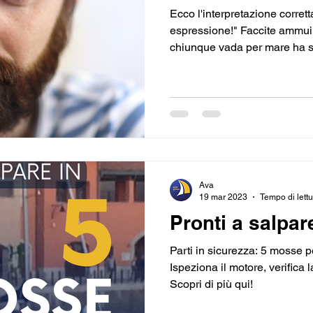
Ecco l'interpretazione corret
espressione!" Faccite ammui
chiunque vada per mare ha se
Ava
19 mar 2023
Tempo di lettu
Pronti a salpar
Parti in sicurezza: 5 mosse p
Ispeziona il motore, verifica l
Scopri di più qui!