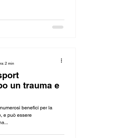
ra: 2 min
sport
po un trauma e
 numerosi benefici per la
e, e può essere
a...