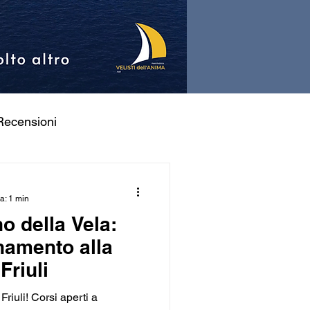
Recensioni
a: 1 min
no della Vela:
namento alla
n Friuli
 Friuli! Corsi aperti a