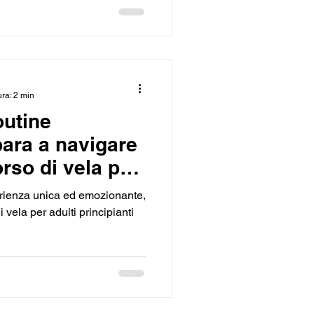
ura: 2 min
outine
para a navigare
orso di vela per
perienza unica ed emozionante,
 vela per adulti principianti