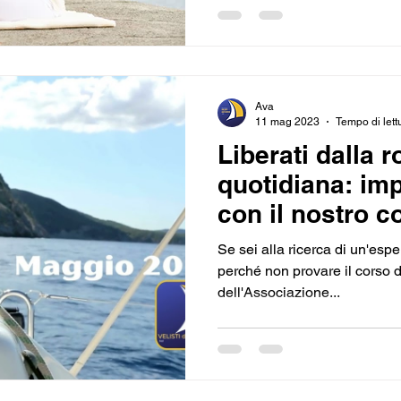
Ava
11 mag 2023
Tempo di lett
Liberati dalla r
quotidiana: im
con il nostro c
adulti
Se sei alla ricerca di un'es
perché non provare il corso di
dell'Associazione...