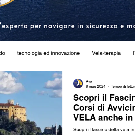
rdo
tecnologia ed innovazione
Vela-terapia
Ava
8 mag 2024
Tempo di lettur
Scopri il Fasci
Corsi di Avvici
VELA anche i
Scopri il fascino della vela in