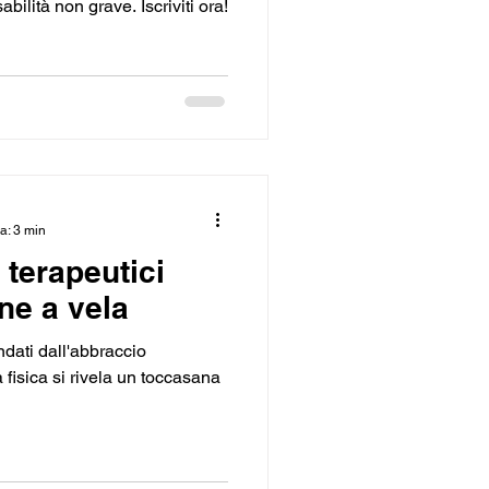
bilità non grave. Iscriviti ora!
a: 3 min
 terapeutici
ne a vela
ndati dall'abbraccio
à fisica si rivela un toccasana