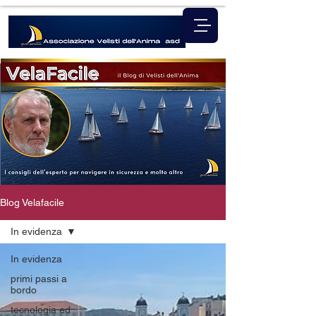
Blog Velafacile
In evidenza
In evidenza
primi passi a
bordo
tecnologia ed